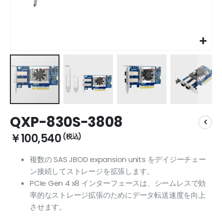
Skip
QXP-830S-3808
to
the
￥100,540
beginning
of
複数の SAS JBOD expansion units をデイジーチェー
the
ン接続してストレージを拡張します。
images
gallery
PCIe Gen 4 x8 インターフェースは、シームレスで効
率的なストレージ拡張のためにデータ転送速度を向上
させます。