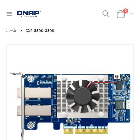
商品
0
ナ
カート
ビ
を
QXP-830S-3808
呼
ぶ
Skip
to
the
end
of
the
images
gallery