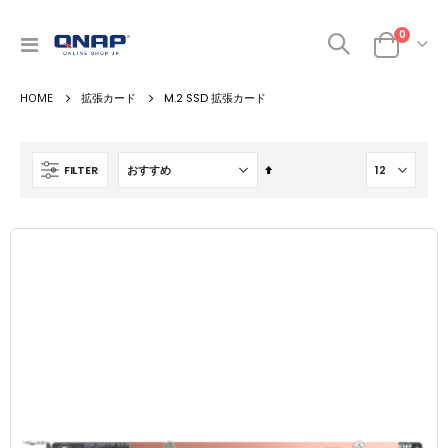
商品
0
ナ
カート
ビ
を
拡張カード
M.2 SSD 拡張カード
呼
ぶ
降
FILTER
順