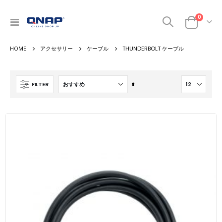
商品
0
ナ
カート
ビ
を
アクセサリー
ケーブル
THUNDERBOLT ケーブル
呼
ぶ
降
FILTER
順