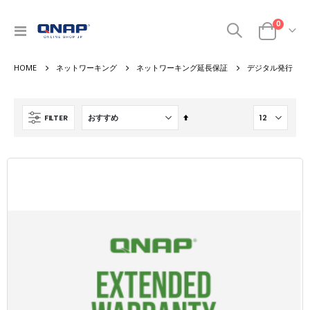
商品
0
ナ
カート
ビ
を
ネットワーキング
ネットワーキング延長保証
デジタル発行
呼
ぶ
降
FILTER
順