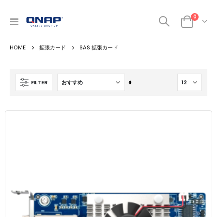
商品
0
ナ
カート
ビ
を
拡張カード
SAS 拡張カード
呼
ぶ
降
FILTER
順