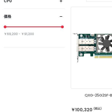
CPU
価格
￥69,200 - ￥91,200
QXG-25G2SF-
￥100,320