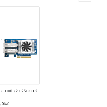
表
リ
ス
示
ト
方
法
QXG-25G2SF-CX6（2 X 25G SFP28）
0