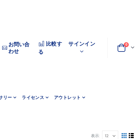
比較す
サインイン
お問い合
商品
0
わせ
変
カート
る
更
サリー
ライセンス
アウトレット
表示
表