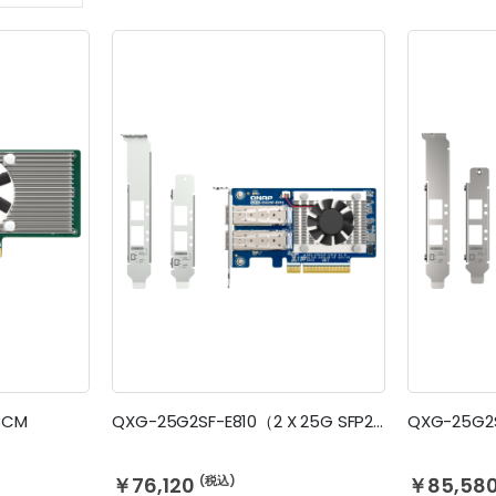
順
BCM
QXG-25G2SF-E810（2 X 25G SFP28）
￥76,120
￥85,58