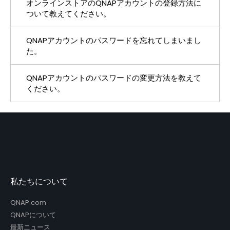
オンラインストアのQNAPアカウントの登録方法に
はい、サインインできます。
ついて教えてください。
QNAPアカウントのパスワードを忘れてしまいまし
右上にある「サインイン」をクリックします。
た。
QNAP アカウント センターで [アカウントの作成]
QNAPアカウントのパスワードの変更方法を教えて
をクリックし、[ニックネーム]、[電子メール]、また
サインインページの「パスワードを忘れた場合」ボ
ください。
は [電話番号] フィールドに入力し、サービス利用規
タンをクリックし、QNAP ID (登録したメールアド
約とプライバシー ポリシーに同意する場合はチェ
レスまたは電話番号) を入力します。システムはパ
サインイン後に右上にお客様のQNAPIDが表示され
ックボックスをオンにして、[サインアップ] をクリ
スワードをリセットするためのリンクを電子メール
ます。ドロップダウンをおし、「マイアカウント」
ックします。 」ボタンを押してサインアップを完
または電話に送信します。指示に従ってパスワード
>「パスワードの変更」に移動し、メールアドレス
了します。
をリセットしてください。
と元のパスワードを入力してください。ログイン
私たちについて
後、新しいパスワードを入力して変更できます。
QNAP.com
QNAPについて
最新ニュース