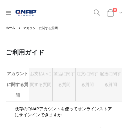
商品
0
ナ
カート
ビ
を
アカウントに関する質問
呼
ぶ
ご利用ガイド
アカウント
お支払いに
製品に関す
注文に関す
配送に関す
に関する質
関する質問
る質問
る質問
る質問
問
既存のQNAPアカウントを使ってオンラインストア
にサインインできますか