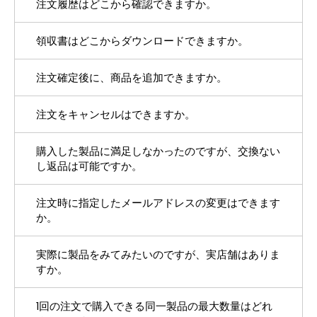
注文履歴はどこから確認できますか。
ＱNAPアカウントの作成が必要です。
領収書はどこからダウンロードできますか。
アカウントにサインインし、右上QNAPIDより「マ
イアカウント」>「注文履歴」からご確認いただき
注文確定後に、商品を追加できますか。
アカウントにサインインし、右上QNAPIDより「マ
ます。
イアカウント」>「注文履歴」>該当の注文番号のア
注文をキャンセルはできますか。
いいえ、ご注文確定後には該当のオーダーには商品
クションより「注文の詳細表示」>「レシート」か
を追加できませんので、別途注文をしていただく必
購入した製品に満足しなかったのですが、交換ない
ご注文確定後におけるお客様都合のキャンセルは承
らダウンロードいただきます。
し返品は可能ですか。
要がございます。
っておりません。やむを得ない事情がある場合に
注文時に指定したメールアドレスの変更はできます
は、お手数ですが「お問い合わせ」よりご連絡くだ
お客様都合による製品の返品ないし交換は承ってお
か。
さい。
りません。「返品規則」をご参照ください。しかし
実際に製品をみてみたいのですが、実店舗はありま
ながら、製品に初期不良ないし破損が認められる場
メールアドレスの変更はできかねます。
すか。
合においては、保証の範囲において交換は可能とな
1回の注文で購入できる同一製品の最大数量はどれ
ります。「テクニカルサポート」へご連絡くださ
直経営の実店舗はございません。しかしながら弊社