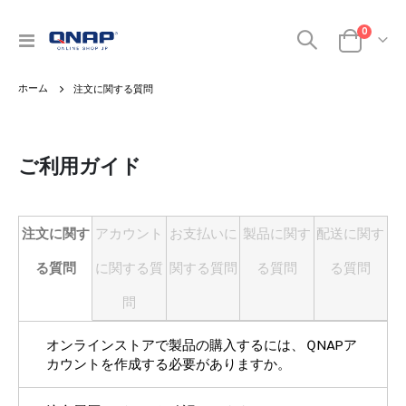
商品
0
ナ
カート
ビ
を
注文に関する質問
呼
ぶ
ご利用ガイド
注文に関す
アカウント
お支払いに
製品に関す
配送に関す
る質問
に関する質
関する質問
る質問
る質問
問
オンラインストアで製品の購入するには、ＱNAPア
カウントを作成する必要がありますか。