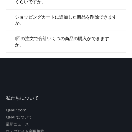
くらいですか。
い。
に在庫がある限りには、弊社にお越しいただき、実
ショッピングカートに追加した商品を削除できます
機の確認は可能でございます。「お問い合わせ」よ
1回のご注文につき、特定の同一製品は最大5個まで
か。
り先ずはご相談くださいませ。
ご購入できます。5個以上ご購入をご希望の場合、
1回の注文で合計いくつの商品の購入ができます
お手数ですが「お問い合わせ」よりご連絡をお願い
ご注文確定前であれば、いつでもカートから商品を
か。
いたします。
キャンセル、削除または追加いただけます。
1回の注文につき、合計最大20個までご購入頂けま
す。それ以上のご注文をご希望の場合お手数ですが
「お問い合わせ」よりご連絡をお願いします。
私たちについて
QNAP.com
QNAPについて
最新ニュース
ウェブサイト利用規約