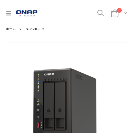
0
ナ
カート
ビ
を
TS-253E-8G
呼
ぶ
Skip
to
the
end
of
the
images
gallery