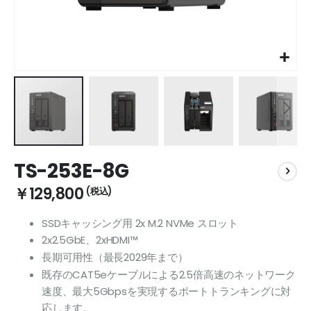
Skip
TS-253E-8G
to
the
￥129,800
beginning
of
SSDキャッシング用 2x M.2 NVMe スロット
the
2x2.5GbE、2xHDMI™
images
gallery
長期可用性（最長2029年まで）
既存のCAT5eケーブルによる2.5倍高速のネットワーク
速度、最大5Gbpsを実現するポートトランキングに対
応します。