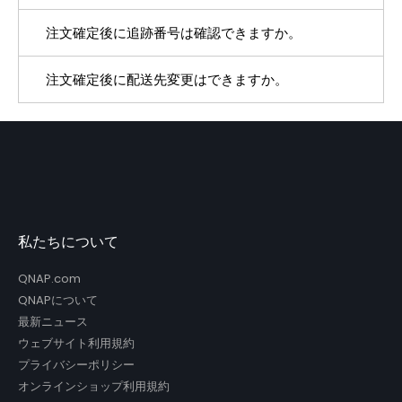
800円です。
20万円以上の1注文につき、配送料は無料となりま
注文確定後に追跡番号は確認できますか。
"お届けは日本国内に限らせていただきます。
す。北海道・四国・九州並びに離島地域はへの配送
に関しては別途追加送料が必要になるかつお届けに
北海道・四国・九州並びに離島地域はお届けに日数
日数が掛かります。尚、天候や交通状況等によって
注文確定後に配送先変更はできますか。
発送準備が完了したら「出荷のお知らせ」メールを
は更に日数がかかる場合もございます。予めご了承
が掛かります。尚、天候や交通状況等によっては更
ください。
お送りします。
注文確定後のご変更は原則承っておりません。
に日数がかかる場合もございます。予めご了承くだ
出荷メールに記載の「追跡番号」にて配送状況を確
さい。 "
認できます。
私たちについて
QNAP.com
QNAPについて
最新ニュース
ウェブサイト利用規約
プライバシーポリシー
オンラインショップ利用規約