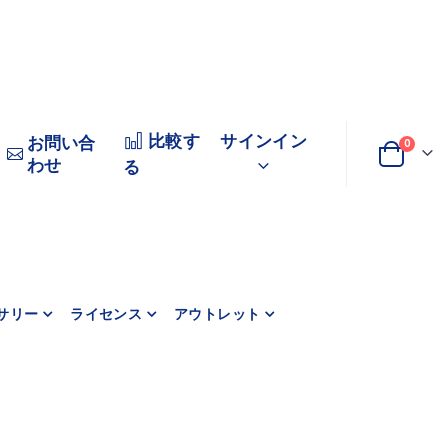
比較す
サインイン
お問い合
商品
0
わせ
変
カート
る
更
サリー
ライセンス
アウトレット