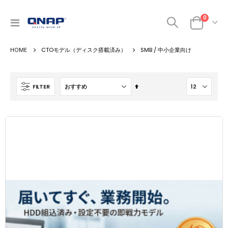
商品
0
ナ
カート
ビ
を
CTOモデル（ディスク搭載済み）
SMB / 中小企業向け
呼
ぶ
降
FILTER
順