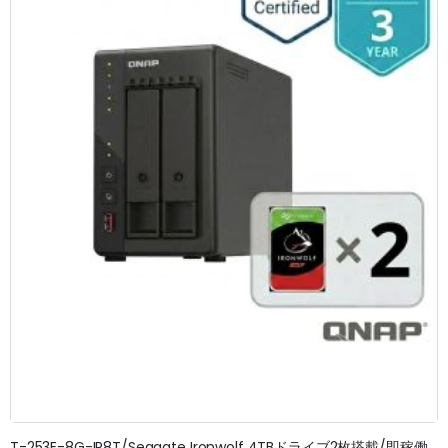
T-253E-8G-IR8T/Seagate Ironwolf 4TBドライブ2枚搭載/即稼働OK/3年無料修理保証