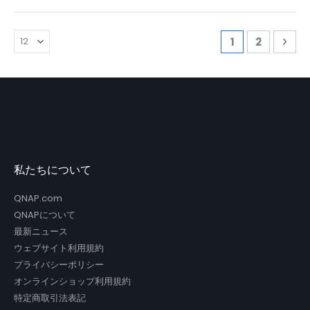
ペ
ページを読んで
ページ
ペー
次
1
2
ー
ジ
私たちについて
QNAP.com
QNAPについて
最新ニュース
ウェブサイト利用規約
プライバシーポリシー
オンラインショップ利用規約
特定商取引法表記