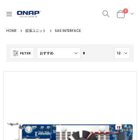
商品
0
ナ
カート
ビ
を
拡張ユニット
SAS INTERFACE
呼
ぶ
降
FILTER
順