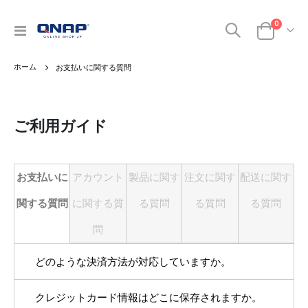
商品
0
ナ
カート
ビ
を
お支払いに関する質問
呼
ぶ
ご利用ガイド
お支払いに
アカウント
製品に関す
注文に関す
配送に関す
関する質問
に関する質
る質問
る質問
る質問
問
どのような決済方法が対応していますか。
クレジットカード情報はどこに保存されますか。
クレジットカードと銀行振込に現在対応しておりま