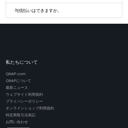
す。銀行振込の場合、振込手数料はお客様負担、ご
与信払いはできますか。
クレジットカードのご利用に関しましては、当社か
注文確定時から5日以内にお振込がなければ自動キ
らカード情報の漏洩が生じることのないよう、オン
与信審査が別途ございます。お問合せより、ご相談
ャンセルとなります。また、Visa、Mastercard、
ライン・クレジットカード決済代行会社から決済の
ください。
American Express、Discover、Diners Club、
確認結果のみを受け取り、カード情報そのものは記
JCB、UnionPayなどのすべての主要なクレジット
録・保存しておりません。弊社はオンライン決済シ
カードに対応しております。
私たちについて
ステムをPCI-DSSに準拠したAdyenに委託しており
ます。またAdyenではクレジットカード情報をその
QNAP.com
QNAPについて
まま保存せず、トークン化しております。
最新ニュース
詳細はAdyenの公式ウェブサイトをご確認くださ
ウェブサイト利用規約
プライバシーポリシー
い。
オンラインショップ利用規約
特定商取引法表記
お問い合わせ