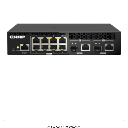
QSW-M2108R-2C