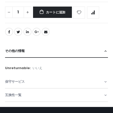
カートに追加
その他の情報
そ
いいえ
の
他
保守サービス
の
情
報
互換性一覧