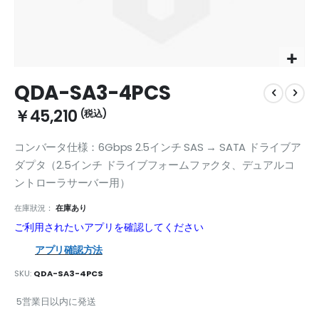
Skip
QDA-SA3-4PCS
to
the
￥45,210
beginning
of
コンバータ仕様：6Gbps 2.5インチ SAS → SATA ドライブア
the
images
ダプタ（2.5インチ ドライブフォームファクタ、デュアルコ
gallery
ントローラサーバー用）
在庫狀況：
在庫あり
ご利用されたいアプリを確認してください
アプリ確認方法
SKU
QDA-SA3-4PCS
5営業日以内に発送