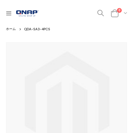
0
ナ
カート
ビ
を
QDA-SA3-4PCS
呼
ぶ
Skip
to
the
end
of
the
images
gallery