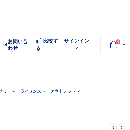
比較す
サインイン
お問い合
0
わせ
変
カート
る
更
サリー
ライセンス
アウトレット