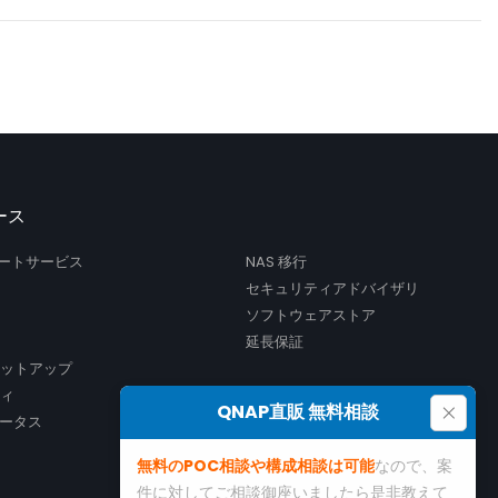
ース
サポートサービス
NAS 移行
セキュリティアドバイザリ
ソフトウェアストア
延長保証
セットアップ
ティ
×
QNAP直販 無料相談
ータス
無料のPOC相談や構成相談は可能
なので、案
件に対してご相談御座いましたら是非教えて