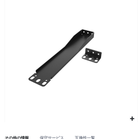
to
the
end
of
the
images
gallery
Skip
to
その他の情報
保守サービス
互換性一覧