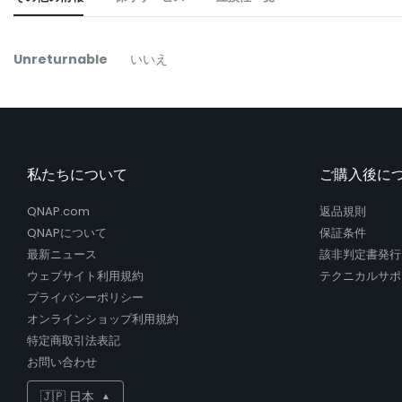
the
beginning
of
そ
Unreturnable
いいえ
the
の
images
他
gallery
の
情
報
私たちについて
ご購入後に
QNAP.com
返品規則
QNAPについて
保証条件
最新ニュース
該非判定書発行
ウェブサイト利用規約
テクニカルサポ
プライバシーポリシー
オンラインショップ利用規約
特定商取引法表記
お問い合わせ
🇯🇵 日本
▲