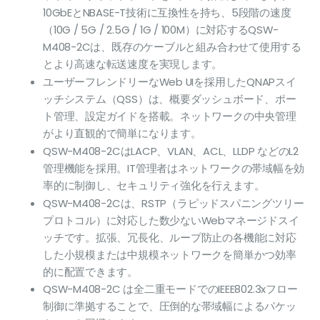
10GbEとNBASE-T技術に互換性を持ち、5段階の速度
（10G / 5G / 2.5G / 1G / 100M）に対応するQSW-
M408-2Cは、既存のケーブルと組み合わせて使用する
とより高速な転送速度を実現します。
ユーザーフレンドリーなWeb UIを採用したQNAPスイ
ッチシステム（QSS）は、概要ダッシュボード、ポー
ト管理、設定ガイドを搭載。ネットワークの中央管理
がより直観的で簡単になります。
QSW-M408-2CはLACP、VLAN、ACL、LLDP などのL2
管理機能を採用。IT管理者はネットワークの帯域幅を効
率的に制御し、セキュリティ強化を行えます。
QSW-M408-2Cは、RSTP（ラピッドスパニングツリー
プロトコル）に対応した数少ないWebマネージドスイ
ッチです。拡張、冗長化、ループ防止の各機能に対応
した小規模または中規模ネットワークを簡単かつ効率
的に配置できます。
QSW-M408-2C は全二重モードでのIEEE802.3xフロー
制御に準拠することで、圧倒的な帯域幅によるパケッ