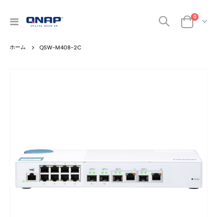
0
ナ
カート
ビ
を
QSW-M408-2C
呼
ぶ
Skip
to
the
end
of
the
images
gallery