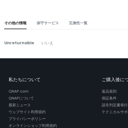
the
beginning
of
the
その他の情報
保守サービス
互換性一覧
images
gallery
そ
Unreturnable
いいえ
の
他
の
情
報
私たちについて
ご購入後に
QNAP.com
返品規則
QNAPについて
保証条件
最新ニュース
該非判定書発行
ウェブサイト利用規約
テクニカルサポ
プライバシーポリシー
オンラインショップ利用規約