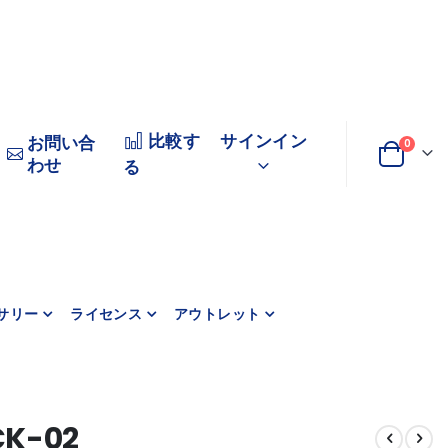
比較す
サインイン
お問い合
商品
0
わせ
変
カート
る
更
サリー
ライセンス
アウトレット
K-02