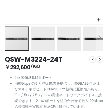
Skip
QSW-M3224-24T
to
the
￥292,600
beginning
of
24x 10GbE RJ45 ポート
the
480Gbps の切り替え能力を提供し、10GBASE-T およ
images
gallery
びマルチギガビット NBASE-T™ 技術と互換性があり、
10G / 5G / 2.5G / 1G の高速ネットワークデバイスに接
続できます。2 つのポートを組み合わせて最大 20Gbps
の帯域幅を実現するLACPに対応しています。