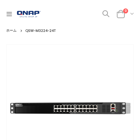
0
ナ
カート
ビ
を
QSW-M3224-24T
呼
ぶ
Skip
to
the
end
of
the
images
gallery