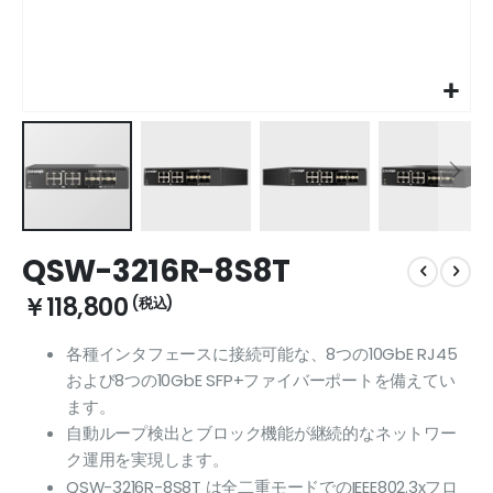
Skip
QSW-3216R-8S8T
to
the
￥118,800
beginning
of
各種インタフェースに接続可能な、8つの10GbE RJ45
the
および8つの10GbE SFP+ファイバーポートを備えてい
images
gallery
ます。
自動ループ検出とブロック機能が継続的なネットワー
ク運用を実現します。
QSW-3216R-8S8T は全二重モードでのIEEE802.3xフロ