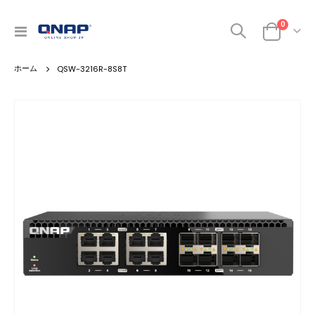
商品
0
ナ
カート
ビ
を
QSW-3216R-8S8T
呼
ぶ
Skip
to
the
end
of
the
images
gallery