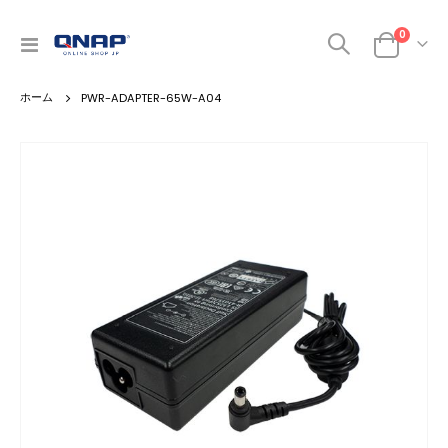
商品
0
ナ
カート
ビ
を
PWR-ADAPTER-65W-A04
呼
ぶ
Skip
to
the
end
of
the
images
gallery