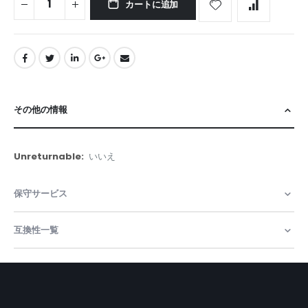
カートに追加
その他の情報
そ
いいえ
の
他
保守サービス
の
情
報
互換性一覧