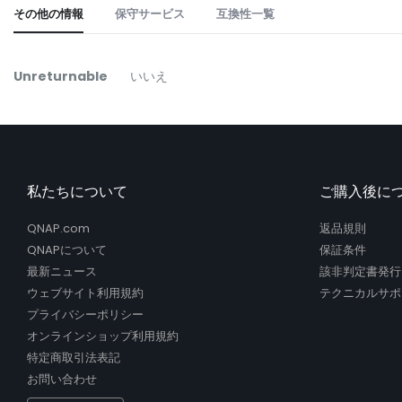
the
その他の情報
保守サービス
互換性一覧
beginning
of
the
そ
Unreturnable
いいえ
images
の
gallery
他
の
情
報
私たちについて
ご購入後に
QNAP.com
返品規則
QNAPについて
保証条件
最新ニュース
該非判定書発行
ウェブサイト利用規約
テクニカルサポ
プライバシーポリシー
オンラインショップ利用規約
特定商取引法表記
お問い合わせ