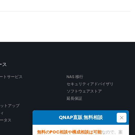
ース
サポートサービス
NAS 移行
セキュリティアドバイザリ
ソフトウェアストア
延長保証
セットアップ
ティ
×
QNAP直販 無料相談
ータス
無料のPOC相談や構成相談は可能
なので、案