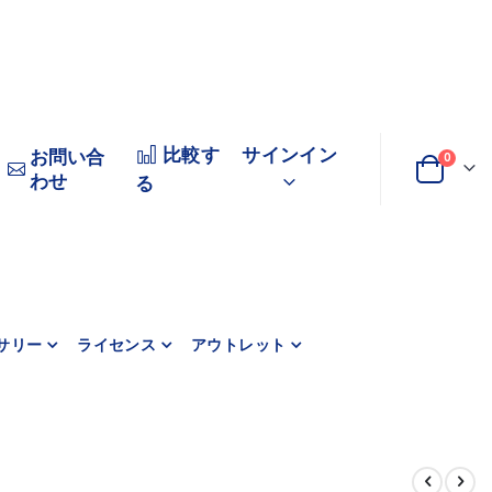
比較す
サインイン
お問い合
商品
0
わせ
変
カート
る
更
サリー
ライセンス
アウトレット