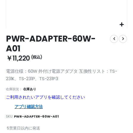
Skip
PWR-ADAPTER-60W-
to
the
A01
beginning
of
￥11,220
the
images
電源仕様：60W 外付け電源アダプタ 互換性リスト：TS-
gallery
231K、TS-231P、TS-231P3
在庫狀況：
在庫あり
ご利用されたいアプリを確認してください
アプリ確認方法
SKU
PWR-ADAPTER-60W-A01
5営業日以内に発送