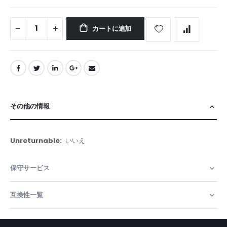
カートに追加
その他の情報
そ
いいえ
の
他
保守サービス
の
情
報
互換性一覧