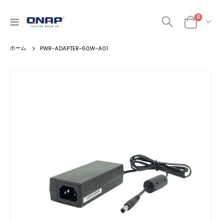
商品
0
ナ
カート
ビ
を
PWR-ADAPTER-60W-A01
呼
ぶ
Skip
to
the
end
of
the
images
gallery