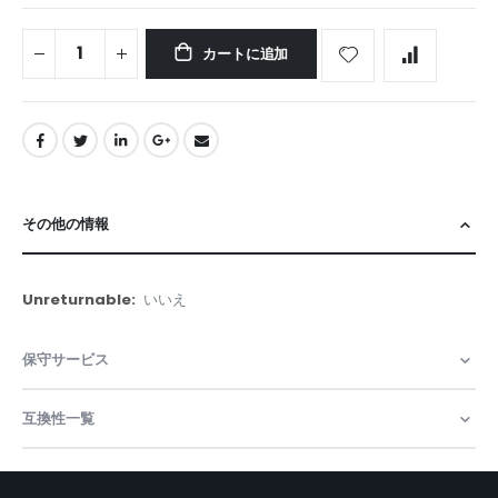
カートに追加
その他の情報
そ
いいえ
の
他
保守サービス
の
情
報
互換性一覧