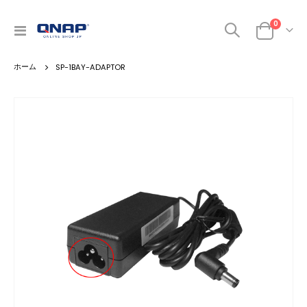
商品
0
ナ
カート
ビ
を
SP-1BAY-ADAPTOR
呼
ぶ
Skip
to
the
end
of
the
images
gallery