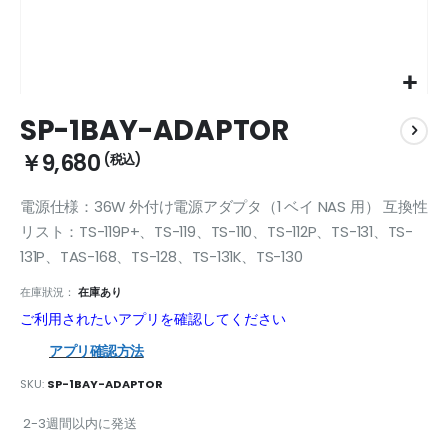
Skip
SP-1BAY-ADAPTOR
to
the
￥9,680
beginning
of
電源仕様：36W 外付け電源アダプタ（1 ベイ NAS 用） 互換性
the
images
リスト：TS-119P+、TS-119、TS-110、TS-112P、TS-131、TS-
gallery
131P、TAS-168、TS-128、TS-131K、TS-130
在庫狀況：
在庫あり
ご利用されたいアプリを確認してください
アプリ確認方法
SKU
SP-1BAY-ADAPTOR
2-3週間以内に発送