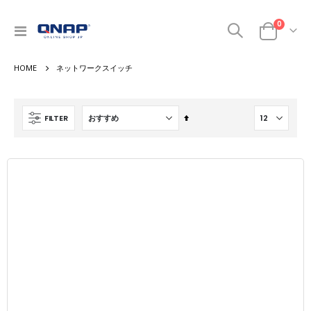
商品
0
ナ
カート
ビ
を
ネットワークスイッチ
呼
ぶ
降
FILTER
順