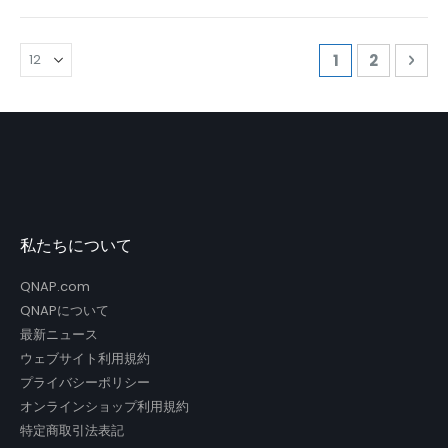
ペ
ページを読んで
ページ
ペー
次
1
2
ー
ジ
私たちについて
QNAP.com
QNAPについて
最新ニュース
ウェブサイト利用規約
プライバシーポリシー
オンラインショップ利用規約
特定商取引法表記