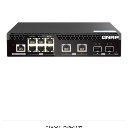
QSW-M2106R-2S2T