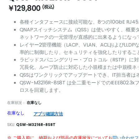
￥129,800
各種インタフェースに接続可能な、8つの10GbE RJ4
QNAPスイッチシステム（QSS）は使いやすく、概
ネットワークの一元管理が直感的に出来るようになっ
レイヤー2管理機能（LACP、VLAN、ACLおよびLL
率的に制御したり、セキュリティを強化したりするこ
ラピッドスパニングツリー・プロトコル（RSTP）に
冗長化、ループ防止に対応した小規模または中規模ネ
QSSはワンクリックでアップデートでき、IT担当者
QSW-M3216R-8S8T は全二重モードでのIEEE
ロスを回避します。
在庫狀況：
在庫なし
在庫なし
アプリ確認方法
SKU
QSW-M3216R-8S8T
※ ご購入前に、納期および部品の在庫状況についてお
問い合わせフ