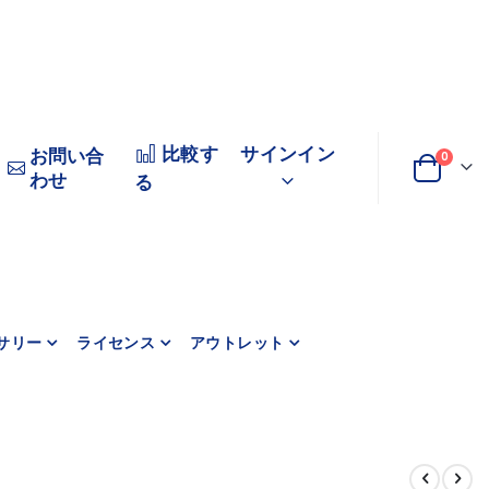
比較す
サインイン
お問い合
商品
0
わせ
変
カート
る
更
サリー
ライセンス
アウトレット