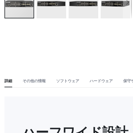
Skip
to
the
beginning
of
the
images
gallery
詳細
その他の情報
ソフトウェア
ハードウェア
保守