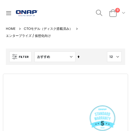
商品
0
ナ
カート
ビ
を
CTOモデル（ディスク搭載済み）
呼
ぶ
エンタープライズ / 仮想化向け
降
FILTER
順