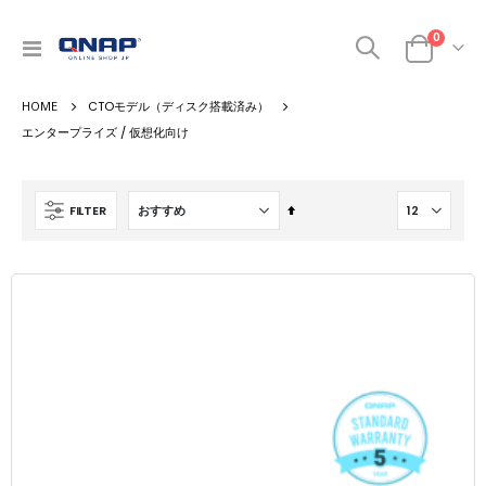
商品
0
ナ
カート
ビ
を
CTOモデル（ディスク搭載済み）
呼
ぶ
エンタープライズ / 仮想化向け
降
FILTER
順