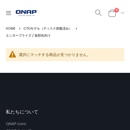
商品
0
ナ
カート
ビ
を
CTOモデル（ディスク搭載済み）
呼
ぶ
エンタープライズ / 仮想化向け
選択にマッチする商品が見つかりません。
私たちについて
QNAP.com