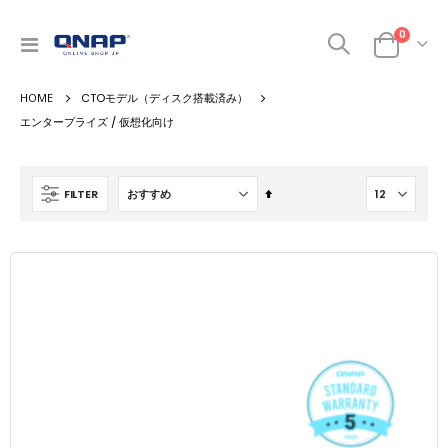
0
ナ
カート
ビ
を
CTOモデル（ディスク搭載済み）
呼
ぶ
エンタープライズ / 仮想化向け
降
FILTER
順