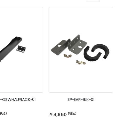
表
リ
ス
示
ト
方
法
R-QSWHALFRACK-01
SP-EAR-BLK-01
￥4,950