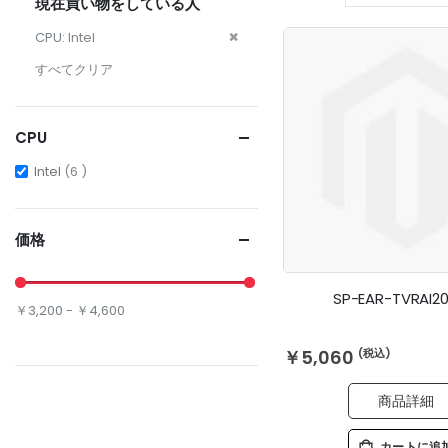
現在買い物をしている人
こ
CPU
Intel
の
すべてクリア
商
品
を
CPU
削
items
Intel
6
除
す
る
価格
SP-EAR-TVRAI20
￥3,200 - ￥4,600
￥5,060
商品詳細
カートに追