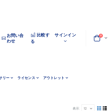
比較す
サインイン
お問い合
商品
0
わせ
変
カート
る
更
サリー
ライセンス
アウトレット
表示
表