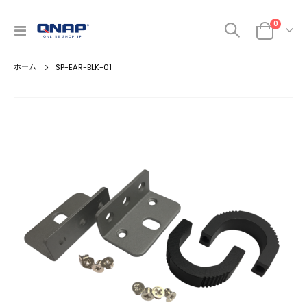
0
ナ
カート
ビ
を
SP-EAR-BLK-01
呼
ぶ
Skip
to
the
end
of
the
images
gallery