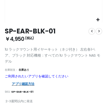
Skip
SP-EAR-BLK-01
to
the
￥4,950
beginning
of
1U ラックマウント用イヤーキット（ネジ付き） 左右各1ペ
the
images
ア、ブラック 対応機種：すべての 1U ラックマウント NAS モ
gallery
デル
在庫狀況：
在庫あり
ご利用されたいアプリを確認してください
アプリ確認方法
SKU
SP-EAR-BLK-01
2-3週間以内に発送