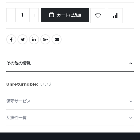
カートに追加
その他の情報
そ
いいえ
の
他
保守サービス
の
情
報
互換性一覧