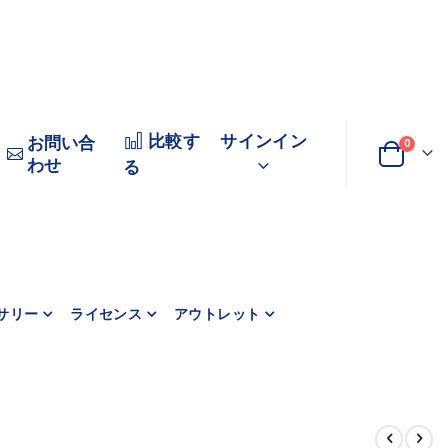
比較す
サインイン
お問い合
0
わせ
変
カート
る
更
サリー
ライセンス
アウトレット