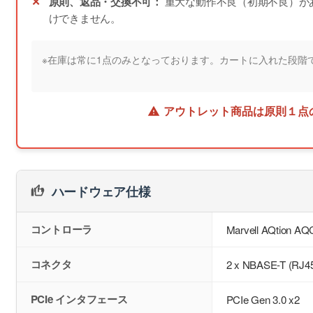
原則、返品・交換不可：
重大な動作不良（初期不良）が
けできません。
※在庫は常に1点のみとなっております。カートに入れた段階
アウトレット商品は原則１点
ハードウェア仕様
コントローラ
Marvell AQtion A
コネクタ
2 x NBASE-T (RJ4
PCIe インタフェース
PCIe Gen 3.0 x2