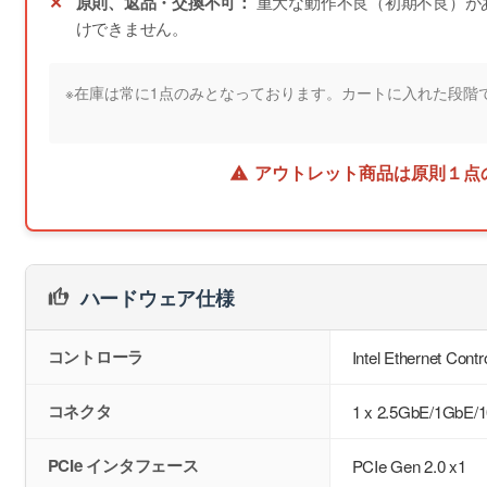
原則、返品・交換不可：
重大な動作不良（初期不良）が
けできません。
※在庫は常に1点のみとなっております。カートに入れた段階
アウトレット商品は原則１点
ハードウェア仕様
コントローラ
Intel Ethernet Contr
コネクタ
1 x 2.5GbE/1GbE/
PCIe インタフェース
PCIe Gen 2.0 x1