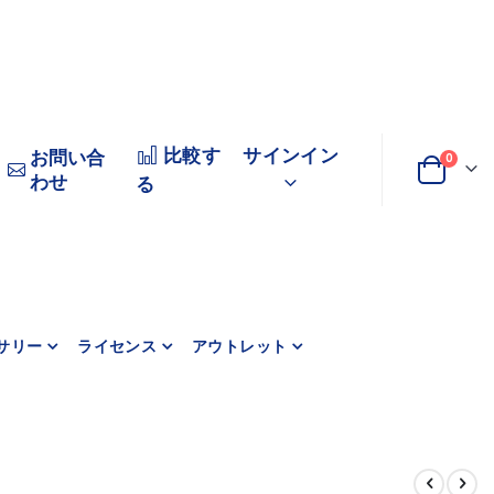
比較す
サインイン
お問い合
商品
0
わせ
変
カート
る
更
サリー
ライセンス
アウトレット