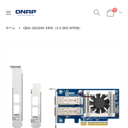
商品
0
ナ
カート
ビ
を
QXG-25G2SF-E810（2 X 25G SFP28）
呼
ぶ
Skip
to
the
end
of
the
images
gallery