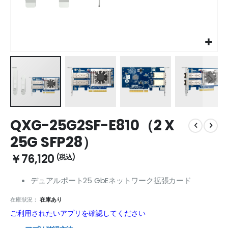
Skip
QXG-25G2SF-E810（2 X
to
the
25G SFP28）
beginning
of
￥76,120
the
images
デュアルポート25 GbEネットワーク拡張カード
gallery
在庫狀況：
在庫あり
ご利用されたいアプリを確認してください