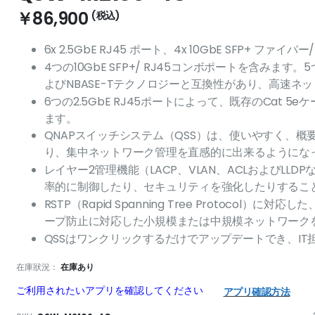
￥86,900
6x 2.5GbE RJ45 ポート、4x 10GbE SFP+ ファイ
4つの10GbE SFP+/ RJ45コンボポートを含みます。5つの速
よびNBASE-Tテクノロジーと互換性があり、高速ネ
6つの2.5GbE RJ45ポートによって、既存のCat 
ます。
QNAPスイッチシステム（QSS）は、使いやすく、
り、集中ネットワーク管理を直感的に出来るようにな
レイヤー2管理機能（LACP、VLAN、ACLおよびLL
率的に制御したり、セキュリティを強化したりするこ
RSTP（Rapid Spanning Tree Protoco
ープ防止に対応した小規模または中規模ネットワーク
QSSはワンクリックするだけでアップデートでき、I
在庫狀況：
在庫あり
ご利用されたいアプリを確認してください
アプリ確認方法