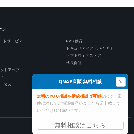
ース
サポートサービス
NAS 移行
セキュリティアドバイザリ
ソフトウェアストア
延長保証
セットアップ
ティ
×
QNAP直販 無料相談
ータス
無料のPOC相談や構成相談は可能
なので、案
件に対してご相談御座いましたら是非教えて
いただければ幸いです。
無料相談はこちら