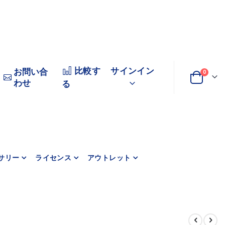
比較す
サインイン
お問い合
商品
0
わせ
変
カート
る
更
サリー
ライセンス
アウトレット