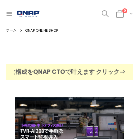
商品
0
ナ
カート
ビ
を
QNAP ONLINE SHOP
呼
ぶ
適な構成をQNAP CTOで叶えます クリック⇒