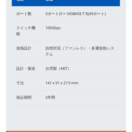
ポート数
5ポート(5 × 10GBASE-T RJ45ポート)
スイッチ機
100Gbps
能
放熱設計
自然対流（ファンレス）・多層放熱シス
テム
設計・製造
台湾製（MIT）
寸法
141 x 91 x 27.5 mm
保証期間
2年間