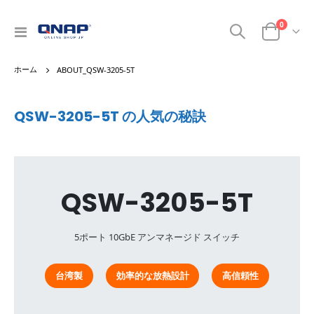
商品
0
ナ
カート
ビ
を
ABOUT_QSW-3205-5T
呼
ぶ
QSW-3205-5T の人気の秘訣
QSW-3205-5T
5ポート 10GbE アンマネージド スイッチ
台湾製
効率的な放熱設計
高信頼性