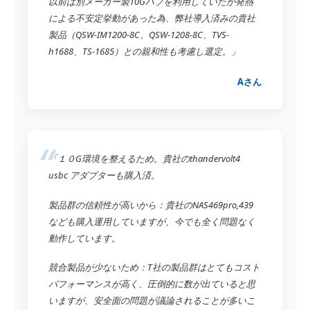
以前は別メーカー製10Gハブを利用していたが発熱
による不安定挙動があった為、弊社導入済みの貴社
製品（QSW-IM1200-8C、QSW-1208-8C、TVS-
h1688、TS-1685）との親和性も考慮し選定。」
Aさん
「１０G環境を整えるため。貴社のthandervolt4
usbc アダプターも購入済。
製品群の信頼性が高いから：貴社のNAS469pro,439
なども購入運用していますが、今でも全く問題なく
動作しています。
競合製品が少ないため：T社の製品群はとてもコスト
パフォーマンスが高く、圧倒的に数が出ていると思
いますが、安全面の問題が議論されることが多いこ