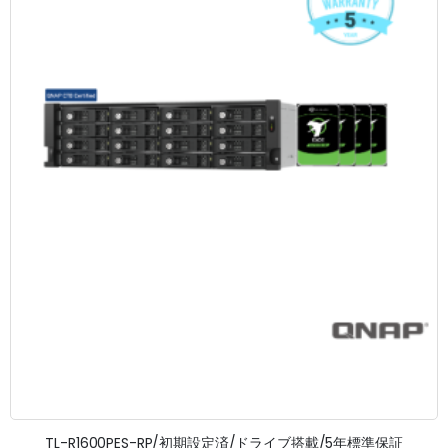
TL-R1600PES-RP/初期設定済/ドライブ搭載/5年標準保証