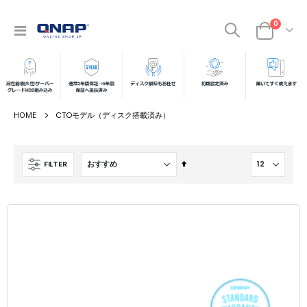
商品
0
ナ
カート
ビ
を
呼
ぶ
CTOモデル（ディスク搭載済み）
降
FILTER
順