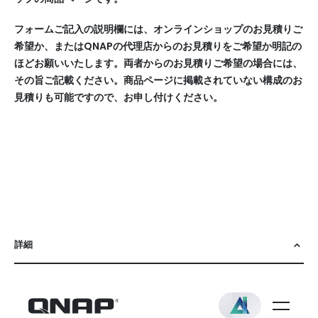
定
済/
フォームご記入の説明欄には、オンラインショップのお見積りご
ド
希望か、またはQNAPの代理店からのお見積りをご希望か明記の
ラ
イ
ほどお願いいたします。両者からのお見積りご希望の場合には、
ブ
その旨ご記載ください。商品ページに掲載されていない構成のお
搭
見積りも可能ですので、お申し付けください。
載/5
年
標
準
保
証
詳細