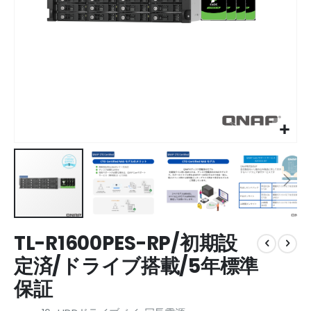
Skip
TL-R1600PES-RP/初期設
to
the
定済/ドライブ搭載/5年標準
beginning
保証
of
the