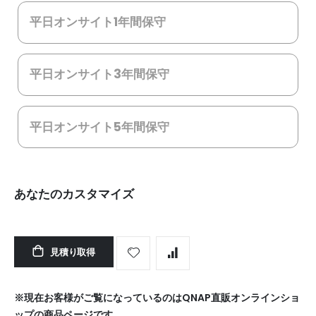
平日オンサイト1年間保守
平日オンサイト3年間保守
平日オンサイト5年間保守
あなたのカスタマイズ
TL-
在
R1600PES-
庫
見積り取得
RP/
あ
初
り
期
※現在お客様がご覧になっているのはQNAP直販オンラインショ
設
ップの商品ページです。