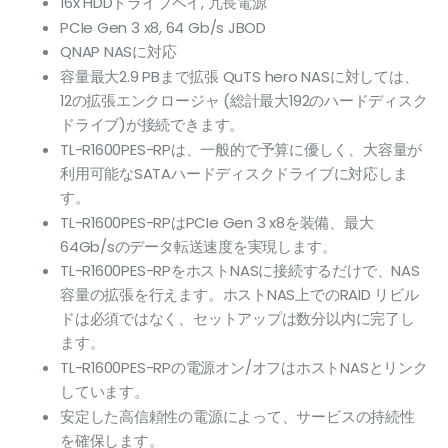
16x HDDドライブベイ, 冗長電源
images
gallery
PCIe Gen 3 x8, 64 Gb/s JBOD
QNAP NASに対応
容量最大2.9 PBまで拡張 QuTS hero NASに対しては、
12の拡張エンクロージャ (総計最大192のハードディスク
ドライブ)が接続できます。
TL-R1600PES-RPは、一般的で予算に優しく、大容量が
利用可能なSATAハードディスクドライブに対応しま
す。
TL-R1600PES-RPはPCIe Gen 3 x8を装備、最大
64Gb/sのデータ転送速度を実現します。
TL-R1600PES-RPをホストNASに接続するだけで、NAS
容量の拡張を行えます。ホストNAS上でのRAID リビル
ドは必須ではなく、セットアップは数分以内に完了し
ます。
TL-R1600PES-RPの電源オン/オフはホストNASとリンク
しています。
安定した高信頼性の電源によって、サービスの持続性
を確保します。