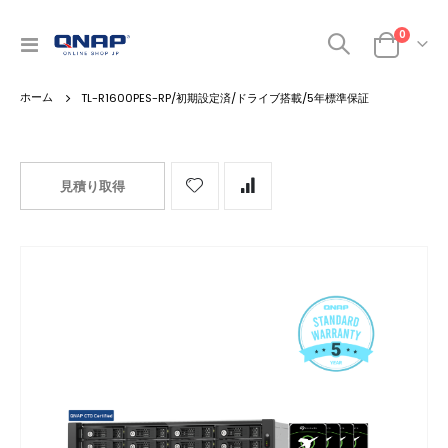
商品
0
ナ
カート
ビ
を
TL-R1600PES-RP/初期設定済/ドライブ搭載/5年標準保証
呼
ぶ
見積り取得
Skip
to
the
end
of
the
images
gallery