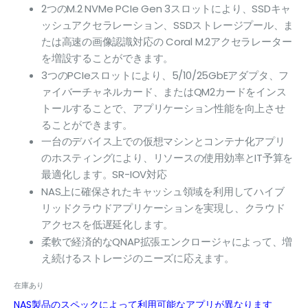
2つのM.2 NVMe PCIe Gen 3スロットにより、SSDキャ
ッシュアクセラレーション、SSDストレージプール、ま
たは高速の画像認識対応の Coral M.2アクセラレーター
を増設することができます。
3つのPCIeスロットにより、5/10/25GbEアダプタ、フ
ァイバーチャネルカード、またはQM2カードをインス
トールすることで、アプリケーション性能を向上させ
ることができます。
一台のデバイス上での仮想マシンとコンテナ化アプリ
のホスティングにより、リソースの使用効率とIT予算を
最適化します。SR-IOV対応
NAS上に確保されたキャッシュ領域を利用してハイブ
リッドクラウドアプリケーションを実現し、クラウド
アクセスを低遅延化します。
柔軟で経済的なQNAP拡張エンクロージャによって、増
え続けるストレージのニーズに応えます。
在庫あり
NAS製品のスペックによって利用可能なアプリが異なります