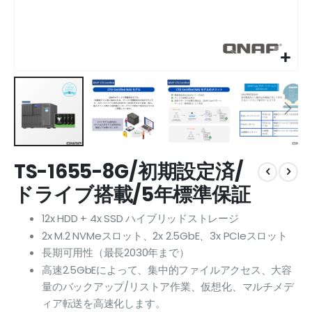
Skip
TS-1655-8G/初期設定済/
to
the
ドライブ搭載/5年標準保証
beginning
of
12x HDD + 4x SSD ハイブリッドストレージ
the
2x M.2 NVMeスロット、2x 2.5GbE、3x PCIeスロット
images
長期可用性（最長2030年まで）
gallery
高速2.5GbEによって、集中的ファイルアクセス、大容
量のバックアップ/リストア作業、仮想化、マルチメデ
ィア転送を高速化します。