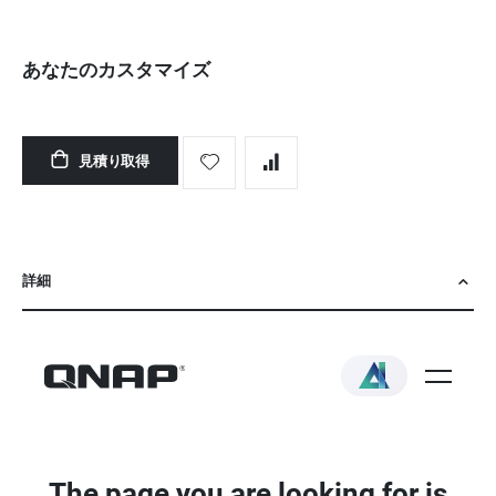
あなたのカスタマイズ
TS-
在
1655-
庫
見積り取得
8G/
あ
初
り
期
設
定
詳細
済/
ド
ラ
イ
ブ
搭
載/5
年
標