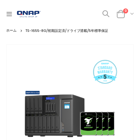
商品
0
ナ
カート
ビ
を
TS-1655-8G/初期設定済/ドライブ搭載/5年標準保証
呼
ぶ
Skip
to
the
end
of
the
images
gallery