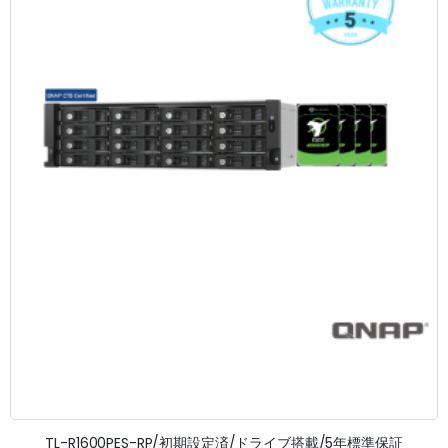
TL-R1600PES-RP/初期設定済/ドライブ搭載/5年標準保証