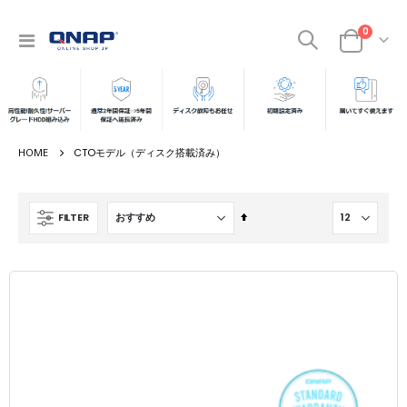
商品
0
ナ
カート
ビ
を
呼
ぶ
CTOモデル（ディスク搭載済み）
降
FILTER
順