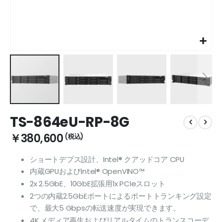
Skip
TS-864eU-RP-8G
to
the
￥380,600
beginning
of
ショートデプス設計、Intel® クアッドコア CPU
the
内蔵GPUおよびIntel® OpenVINO™
images
gallery
2x 2.5GbE、10GbE拡張用1x PCIeスロット
2つの内蔵2.5GbEポートによるポートトランキング設定
で、最大5 Gbpsの転送速度が実現できます。
4K メディア再生およびリアルタイムのトランスコーデ