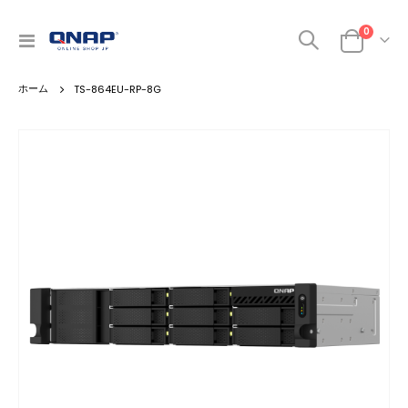
商品
0
ナ
カート
ビ
を
TS-864EU-RP-8G
呼
ぶ
Skip
to
the
end
of
the
images
gallery