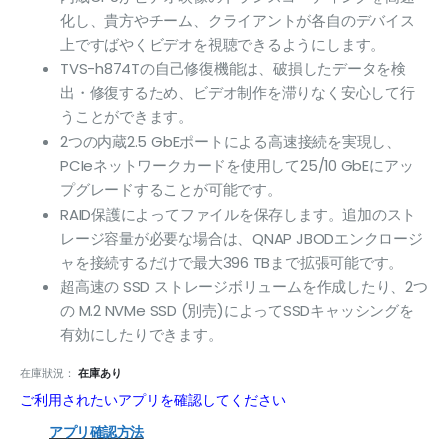
化し、貴方やチーム、クライアントが各自のデバイス
上ですばやくビデオを視聴できるようにします。
TVS-h874Tの自己修復機能は、破損したデータを検
出・修復するため、ビデオ制作を滞りなく安心して行
うことができます。
2つの内蔵2.5 GbEポートによる高速接続を実現し、
PCIeネットワークカードを使用して25/10 GbEにアッ
プグレードすることが可能です。
RAID保護によってファイルを保存します。追加のスト
レージ容量が必要な場合は、QNAP JBODエンクロージ
ャを接続するだけで最大396 TBまで拡張可能です。
超高速の SSD ストレージボリュームを作成したり、2つ
の M.2 NVMe SSD (別売)によってSSDキャッシングを
有効にしたりできます。
在庫狀況：
在庫あり
ご利用されたいアプリを確認してください
アプリ確認方法