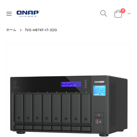
商品
0
ナ
カート
ビ
を
TVS-H874T-I7-32G
呼
ぶ
Skip
to
the
end
of
the
images
gallery