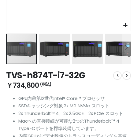
Skip
TVS-h874T-i7-32G
to
the
￥734,800
beginning
of
GPU内蔵第12世代Intel® Core™ プロセッサ
the
SSDキャッシング対象 2x M.2 NVMe スロット
images
gallery
2x Thunderbolt™ 4、2x 2.5GbE、2x PCIe スロット
Macへの直接接続が可能な2つのThunderbolt™ 4
Type-Cポートを標準装備しています。
内蔵GPUがビデオ映像のトランスコーディングを高速