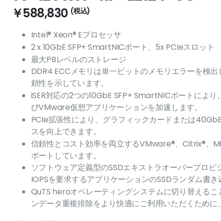
￥588,830
Intel® Xeon® Eプロセッサ
2 x 10GbE SFP+ SmartNICポート、5x PCIeスロット
最大PBレベルのストレージ
DDR4 ECCメモリは単一ビットのメモリエラーを
頼性を示しています。
iSER対応の2つの10GbE SFP+ SmartNIC
びVMware仮想アプリケーションを加速します。
PCIe拡張性により、グラフィックカードまたは40GbE
スを向上できます。
信頼性とコスト効率を両立するVMware®、Citrix®、Micros
ポートしています。
ソフトウェア定義型のSSDエキストラオーバープロビ
IOPSを要求するアプリケーションのSSDランダム書
QuTS heroオペレーティングシステムに切り替え
ンデータ重複排除をより快適にご利用いただくために、1