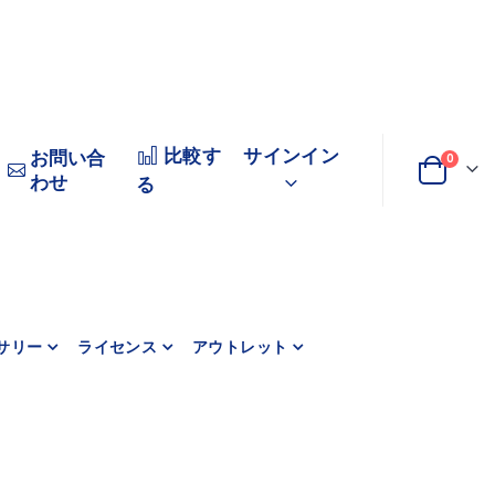
比較す
サインイン
お問い合
商品
0
わせ
変
カート
る
更
サリー
ライセンス
アウトレット