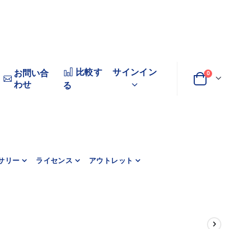
比較す
サインイン
お問い合
商品
0
わせ
変
カート
る
更
サリー
ライセンス
アウトレット