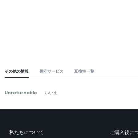
the
beginning
of
the
images
gallery
その他の情報
保守サービス
互換性一覧
そ
Unreturnable
いいえ
の
他
の
情
報
私たちについて
ご購入後に