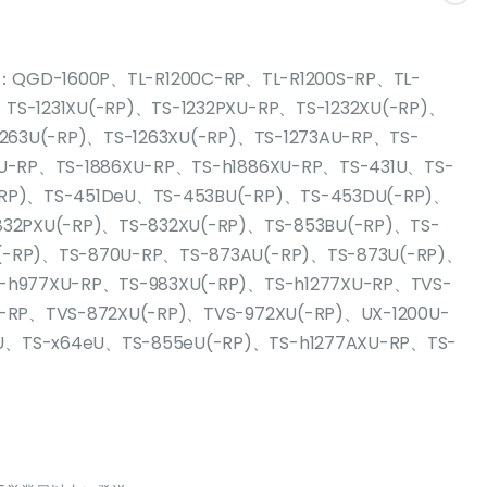
00P、TL-R1200C-RP、TL-R1200S-RP、TL-
TS-1231XU(-RP)、TS-1232PXU-RP、TS-1232XU(-RP)、
1263U(-RP)、TS-1263XU(-RP)、TS-1273AU-RP、TS-
AU-RP、TS-1886XU-RP、TS-h1886XU-RP、TS-431U、TS-
-RP)、TS-451DeU、TS-453BU(-RP)、TS-453DU(-RP)、
832PXU(-RP)、TS-832XU(-RP)、TS-853BU(-RP)、TS-
(-RP)、TS-870U-RP、TS-873AU(-RP)、TS-873U(-RP)、
-h977XU-RP、TS-983XU(-RP)、TS-h1277XU-RP、TVS-
U-RP、TVS-872XU(-RP)、TVS-972XU(-RP)、UX-1200U-
U、TS-x64eU、TS-855eU(-RP)、TS-h1277AXU-RP、TS-