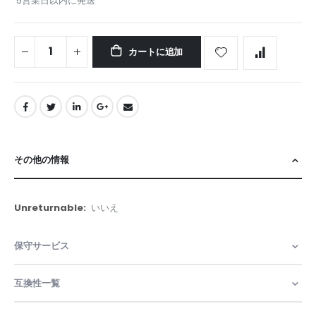
5営業日以内に発送
カートに追加
その他の情報
そ
いいえ
の
他
保守サービス
の
情
報
互換性一覧