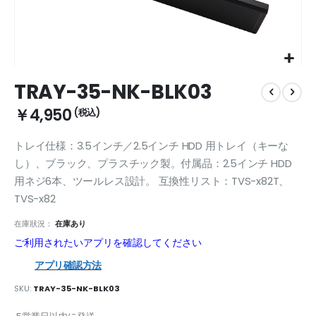
Skip
TRAY-35-NK-BLK03
to
the
￥4,950
beginning
of
トレイ仕様：3.5インチ／2.5インチ HDD 用トレイ（キーな
the
images
し）、ブラック、プラスチック製。付属品：2.5インチ HDD
gallery
用ネジ6本、ツールレス設計。 互換性リスト：TVS-x82T、
TVS-x82
在庫狀況：
在庫あり
ご利用されたいアプリを確認してください
アプリ確認方法
SKU
TRAY-35-NK-BLK03