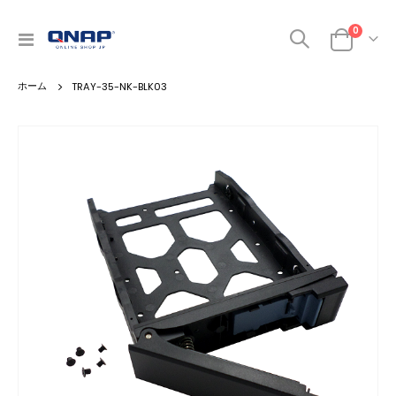
0
ナ
カート
ビ
を
TRAY-35-NK-BLK03
呼
ぶ
Skip
to
the
end
of
the
images
gallery