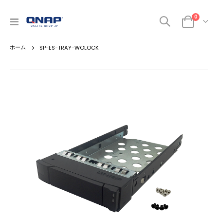
0
ナ
カート
ビ
を
SP-ES-TRAY-WOLOCK
呼
ぶ
Skip
to
the
end
of
the
images
gallery