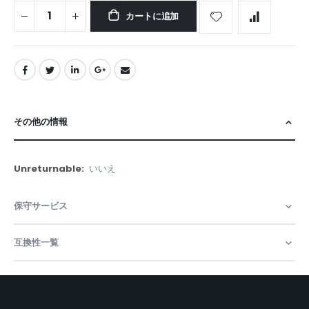
カートに追加
その他の情報
そ
いいえ
の
他
保守サービス
の
情
報
互換性一覧