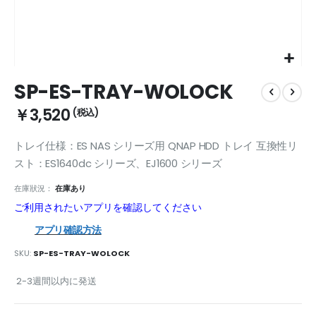
Skip
SP-ES-TRAY-WOLOCK
to
the
￥3,520
beginning
of
トレイ仕様：ES NAS シリーズ用 QNAP HDD トレイ 互換性リ
the
images
スト：ES1640dc シリーズ、EJ1600 シリーズ
gallery
在庫狀況：
在庫あり
ご利用されたいアプリを確認してください
アプリ確認方法
SKU
SP-ES-TRAY-WOLOCK
2-3週間以内に発送