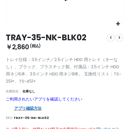
Skip
TRAY-35-NK-BLK02
to
the
￥2,860
beginning
of
トレイ仕様：3.5インチ／2.5インチ HDD 用トレイ（キーな
the
images
し）、ブラック、プラスチック製。付属品：2.5インチ HDD
gallery
用ネジ6本、3.5インチ HDD 用ネジ8本。 互換性リスト：TS-
251+、TS-451+
在庫狀況：
在庫なし
ご利用されたいアプリを確認してください
アプリ確認方法
SKU
TRAY-35-NK-BLK02