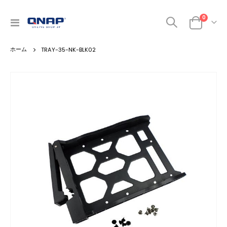
0
ナ
カート
ビ
を
TRAY-35-NK-BLK02
呼
ぶ
Skip
to
the
end
of
the
images
gallery